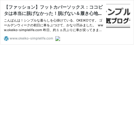
【ファッション】フットカバーソックス：ココピ
タは本当に脱げなかった！脱げない＆履き心地最
高、お勧めしたい靴下。 | OKEIKOして心豊かに
こんばんは！シンプルな暮らしを心掛けている、OKEIKOです。 ゴ
☆シンプルライフ☆
ールデンウィークの初日に車をぶつけて、かなり凹みました。 ww
w.okeiko-simplelife.com 昨日、約１ヵ月ぶりに車が戻ってきまし
た～！！！ 燃費が悪い軽自
www.okeiko-simplelife.com