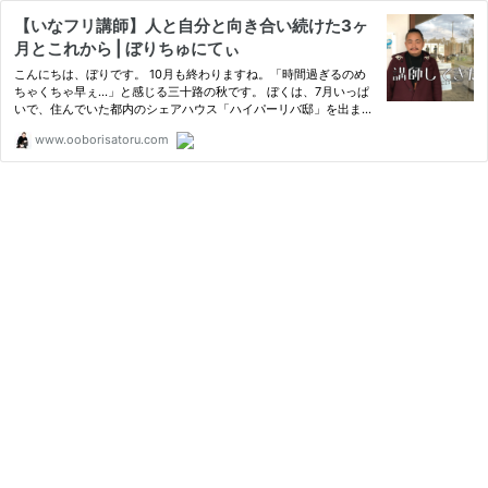
【いなフリ講師】人と自分と向き合い続けた3ヶ
月とこれから | ぼりちゅにてぃ
こんにちは、ぼりです。 10月も終わりますね。「時間過ぎるのめ
ちゃくちゃ早ぇ…」と感じる三十路の秋です。 ぼくは、7月いっぱ
いで、住んでいた都内のシェアハウス「ハイパーリバ邸」を出まし
た。 【ご報告】ぼりはハイパーリバ邸
www.ooborisatoru.com