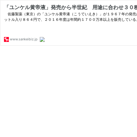
「ユンケル黄帝液」発売から半世紀 用途に合わせ３０
佐藤製薬（東京）の「ユンケル黄帝液（こうていえき）」が１９６７年の発売
ットル入り８６４円で、２０１６年度は年間約１７００万本以上を販売している
www.sankeibiz.jp