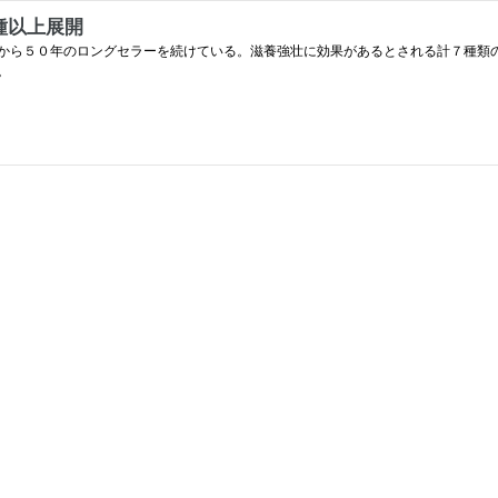
種以上展開
から５０年のロングセラーを続けている。滋養強壮に効果があるとされる計７種類
。