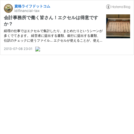
資格ライフドットコム
id:financial-tax
会計事務所で働く皆さん！エクセルは得意です
か？
経理の仕事ではエクセルで集計したり、まとめたりというシーンが
多くでてきます。 経営者に提出する書類、銀行に提出する書類、
仕訳のチェックに使うファイル… エクセルが使えることが、使える
経理スタッフの条件でもあるようです。 会計事務所ではどうでし
2013-07-08 23:01
ょうか？ －そんなに得意ではないと思います－ 会計事務所が使
う…