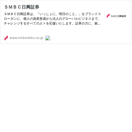
ＳＭＢＣ日興証券
ＳＭＢＣ日興証券は、「いっしょに、明日のこと。」をブランドス
ローガンに、個人の資産形成から法人のグローバルビジネスまで、
チャレンジするすべての人々を応援いたします。証券の力に、銀行
の力を合わせ、私たちにしかできない新しい価値創造に取り組んで
まいります。
www.smbcnikko.co.jp