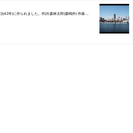
作られました。作詞:森林太郎(森鴎外) 作曲 ...