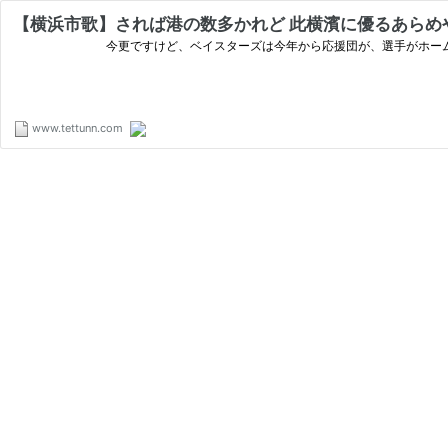
【横浜市歌】されば港の数多かれど 此横濱に優るあらめ
今更ですけど、ベイスターズは今年から応援団が、選手がホームランを打った際に
www.tettunn.com