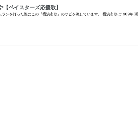
や【ベイスターズ応援歌】
この『横浜市歌』のサビを流しています。 横浜市歌は1909年(明治42年)に