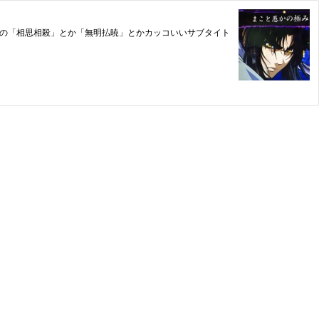
クの「相思相殺」とか「無明払暁」とかカッコいいサブタイト