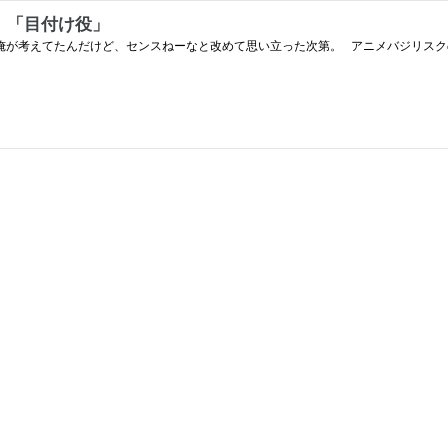
 「目付け役」
俺が考えてたんだけど、センスねーなと改めて思い立った次第。 アニメバジリス