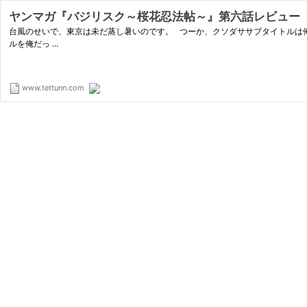
ヤンマガ『バジリスク～桜花忍法帖～』第六話レビュー
台風のせいで、東京は未だ蒸し暑いのです。 つーか、クソダササブタイトルは
ルを俺だっ ...
www.tettunn.com