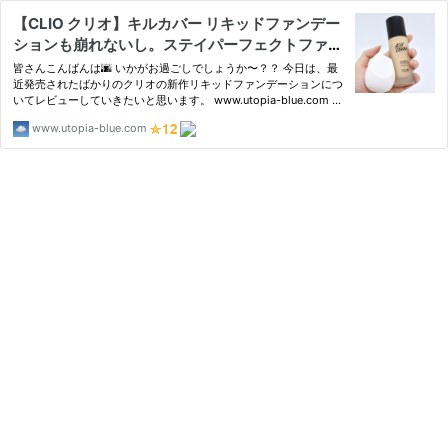
【CLIO クリオ】キルカバー リキッドファンデー
ションも崩れないし。ステイパーフェクトファン
デーション
皆さんこんばんは🌆 いかがお過ごしでしょうか〜？？ 今日は、最
近発売されたばかりのクリオの新作リキッドファンデーションにつ
いてレビューしていきたいと思います。 www.utopia-blue.com w
ww.utopia ...
www.utopia-blue.com