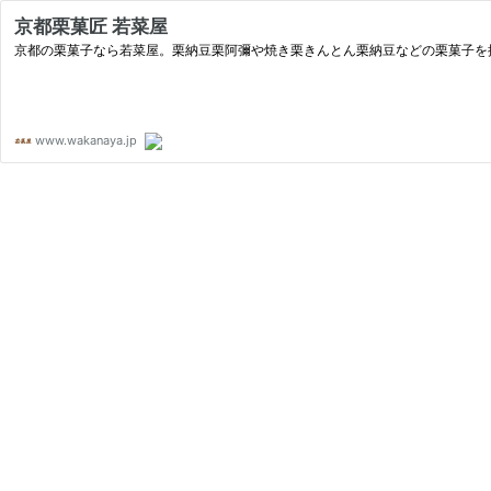
京都栗菓匠 若菜屋
京都の栗菓子なら若菜屋。栗納豆栗阿彌や焼き栗きんとん栗納豆などの栗菓子を
www.wakanaya.jp