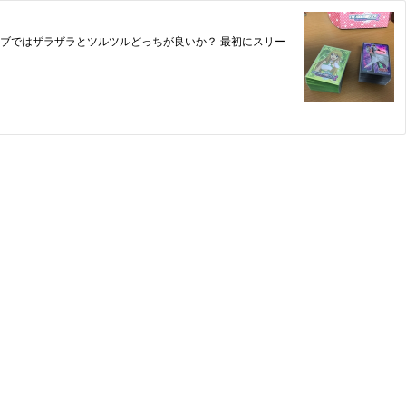
ーブではザラザラとツルツルどっちが良いか？ 最初にスリー