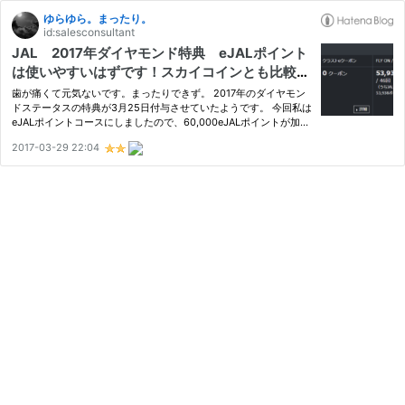
ゆらゆら。まったり。
id:salesconsultant
JAL 2017年ダイヤモンド特典 eJALポイント
は使いやすいはずです！スカイコインとも比較し
てみました
歯が痛くて元気ないです。まったりできず。 2017年のダイヤモン
ドステータスの特典が3月25日付与させていたようです。 今回私は
eJALポイントコースにしましたので、60,000eJALポイントが加算
されてます。地味にうれしいです。 うーん、うれしいのですが、A
2017-03-29 22:04
NAと比べてしまうと非常に残念な感じです。というのもANAはこ
のeJA…