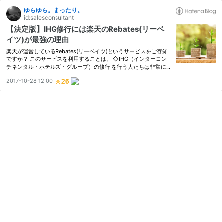
ゆらゆら。まったり。
id:salesconsultant
【決定版】IHG修行には楽天のRebates(リーベ
イツ)が最強の理由
楽天が運営しているRebates(リーベイツ)というサービスをご存知
ですか？ このサービスを利用することは、 ◇IHG（インターコン
チネンタル・ホテルズ・グループ）の修行 を行う人たちは非常に
重要なポイントとなりますので、是非ご理解いただければと思いま
2017-10-28 12:00
す。 修行とは・・ホテルグループにおいて、単年で一定の宿泊数
や滞…