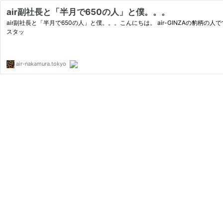
air副社長と「半月で650の人」と僕。。。
air副社長と「半月で650の人」と僕。。。こんにちは。 air-GINZAの豹柄の
スタッ
air-nakamura.tokyo