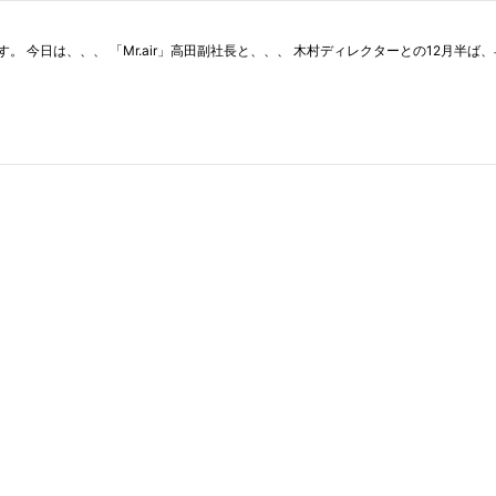
人です。 今日は、、、 「Mr.air」高田副社長と、、、 木村ディレクターとの12月半