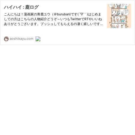
ハイハイ : 鹿ログ
こんにちは！漫画家の青鹿ユウ（＠buruban)です(´▽｀)はじめま
しての方はこちらの人物紹介どうぞ～いつもTwitterでRTやいいね
ありがとうございます。プッシュしてもらえるの凄く嬉しいです
(´▽｀)前回の記事はこちら↓保育士さんに相談寝返り、ずりばい、
お座り…ときてハ
aoshikayu.com