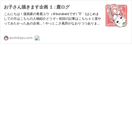
お子さん描きます企画 １ : 鹿ログ
こんにちは！漫画家の青鹿ユウ（＠buruban)です(´▽｀)はじめま
しての方はこちらの人物紹介どうぞ～前回の記事はこちら↓１度や
ってみたかったあの企画…！やっとこさ風邪がなおりつつあります
(´▽｀)いやぁ…健康って大事…特に育児中は…とかみしめている青
鹿です。数カ
aoshikayu.com