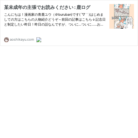
某未成年の主張でお読みください : 鹿ログ
こんにちは！漫画家の青鹿ユウ（＠buruban)です(´▽｀)はじめま
しての方はこちらの人物紹介どうぞ～前回の記事はこちら↓記念日
と制定したい昨日！昨日の話なんですが、ついに…ついに……お店
（ファミレス）で家族全員でご飯たべちゃいましたーーー！！！も
うすっごく嬉し
aoshikayu.com