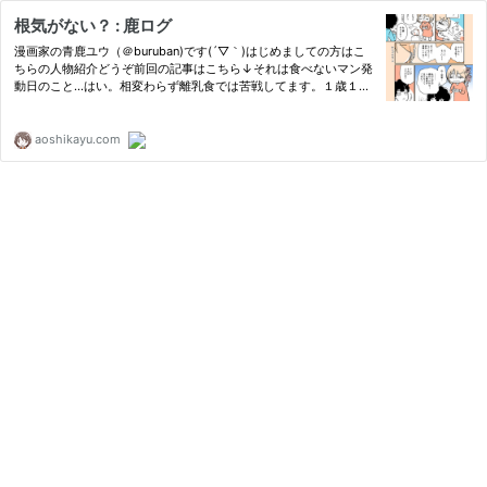
根気がない？ : 鹿ログ
漫画家の青鹿ユウ（＠buruban)です(´▽｀)はじめましての方はこ
ちらの人物紹介どうぞ前回の記事はこちら↓それは食べないマン発
動日のこと…はい。相変わらず離乳食では苦戦してます。１歳１ヶ
月の今もやっとこ９ヶ月ぐらいのBFを…いやいや食べてくれるかな
ー？って感じで
aoshikayu.com