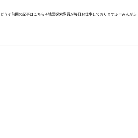
人物紹介どうぞ前回の記事はこちら↓地面探索隊員が毎日お仕事しておりますふーみん