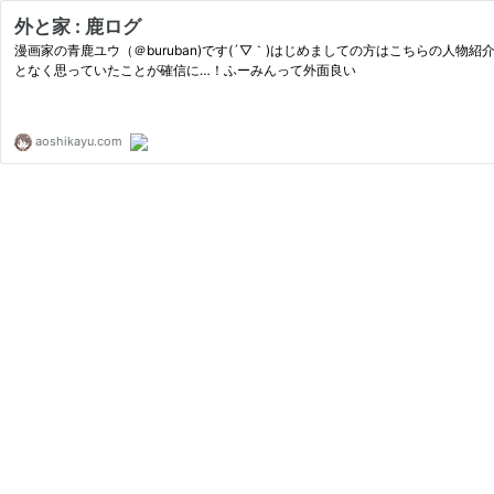
外と家 : 鹿ログ
漫画家の青鹿ユウ（＠buruban)です(´▽｀)はじめましての方はこちらの
となく思っていたことが確信に…！ふーみんって外面良い
aoshikayu.com