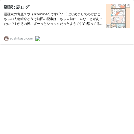
確認 : 鹿ログ
漫画家の青鹿ユウ（＠buruban)です(´▽｀)はじめましての方はこ
ちらの人物紹介どうぞ前回の記事はこちら↓前にこんなことがあっ
たのですがその後、ずーっとショックだったようで( ;∀;)怒ってるか
な～？ものがそばにいると奇声をあげながらふーみんは喜びます
（そしてその声
aoshikayu.com