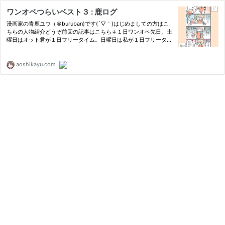
ワンオペつらいベスト３ : 鹿ログ
漫画家の青鹿ユウ（＠buruban)です(´▽｀)はじめましての方はこ
ちらの人物紹介どうぞ前回の記事はこちら↓１日ワンオペ先日、土
曜日はオット君が１日フリータイム。日曜日は私が１日フリータイ
ムと決めお互いワンオペでした。普段数時間のワンオペはわりとあ
るのですが、丸
aoshikayu.com