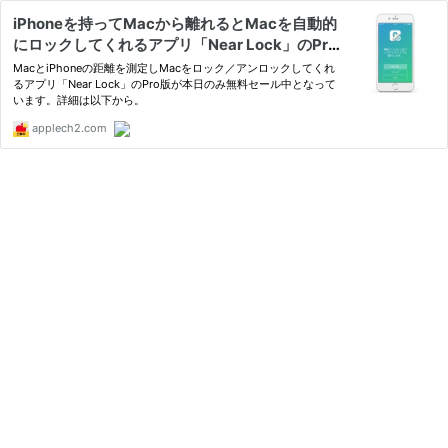
iPhoneを持ってMacから離れるとMacを自動的
にロックしてくれるアプリ「Near Lock」のPro
版が期間限定で無料配布中。
MacとiPhoneの距離を測定しMacをロック／アンロックしてくれ
るアプリ「Near Lock」のPro版が本日のみ無料セール中となって
います。詳細は以下から。
applech2.com