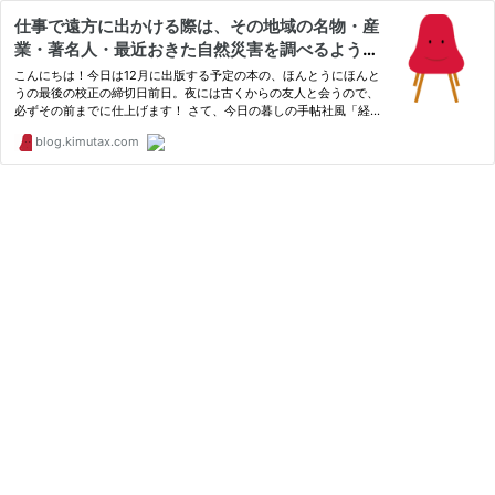
仕事で遠方に出かける際は、その地域の名物・産
業・著名人・最近おきた自然災害を調べるように
しています。 : キムラボ〜税理士 きむらあきらこ
こんにちは！今日は12月に出版する予定の本の、ほんとうにほんと
（木村聡子）のセルフコントロール研究所
うの最後の校正の締切日前日。夜には古くからの友人と会うので、
必ずその前までに仕上げます！ さて、今日の暮しの手帖社風「経
営のヒント集」は… 2015年11月12日 仕事で遠方に出かける際
blog.kimutax.com
は、その地域の名