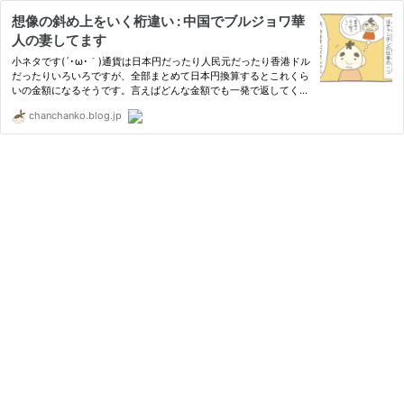
想像の斜め上をいく桁違い : 中国でブルジョワ華
人の妻してます
小ネタです(´･ω･｀)通貨は日本円だったり人民元だったり香港ドル
だったりいろいろですが、全部まとめて日本円換算するとこれくら
いの金額になるそうです。言えばどんな金額でも一発で返してくれ
るらしいんですけど。こういう話聞くときはいつもこんな心境です
chanchanko.blog.jp
(´･ω･｀)お