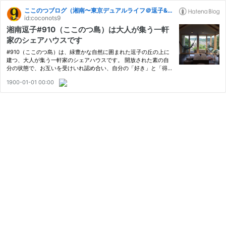
ここのつブログ（湘南〜東京デュアルライフ＠逗子&江ノ島〜鎌倉腰越シェアハウス）
id:coconots9
湘南逗子#910（ここのつ島）は大人が集う一軒
家のシェアハウスです
#910（ここのつ島）は、緑豊かな自然に囲まれた逗子の丘の上に
建つ、大人が集う一軒家のシェアハウスです。 開放された素の自
分の状態で、お互いを受けいれ認め合い、自分の「好き」と「得
意」に向かう中で、自分の夢が自然に実現したり、気がついたら人
1900-01-01 00:00
生のステージが一段上がっている、そんな場所です。 新しい人生
の扉…