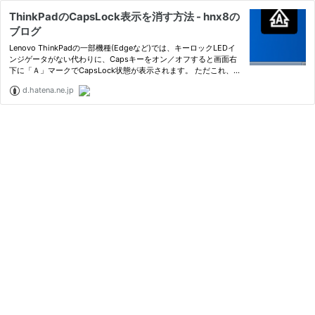
ThinkPadのCapsLock表示を消す方法 - hnx8の
ブログ
Lenovo ThinkPadの一部機種(Edgeなど)では、キーロックLEDイ
ンジゲータがない代わりに、Capsキーをオン／オフすると画面右
下に「Ａ」マークでCapsLock状態が表示されます。 ただこれ、正
直ちょっと場所をとってジャマです。 DLWアクセスランプ（※HD
d.hatena.ne.jp
D/LAN/無線LANのアクセスランプを表示するユーティリティで
す。オプション…