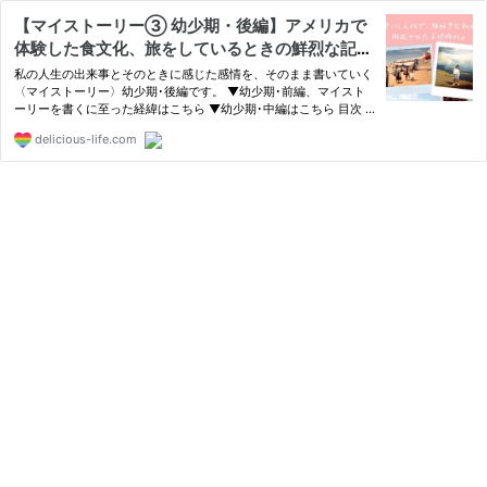
【マイストーリー③ 幼少期・後編】アメリカで
体験した食文化、旅をしているときの鮮烈な記憶
etc.
私の人生の出来事とそのときに感じた感情を、そのまま書いていく
〈マイストーリー〉幼少期･後編です。 ▼幼少期･前編、マイスト
ーリーを書くに至った経緯はこちら ▼幼少期･中編はこちら 目次 1
大國沙織のマイストーリー③ 幼少期・後編1.1 ア
delicious-life.com