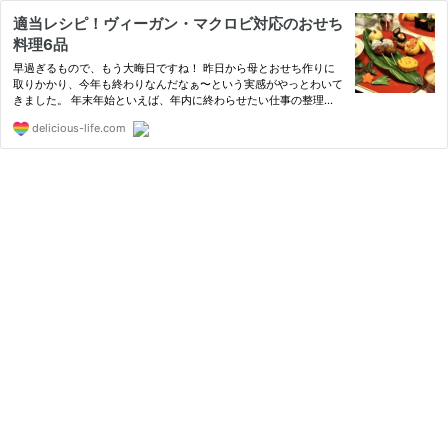
適当レシピ！ヴィーガン・マクロビ対応のおせち
料理6品
早過ぎるもので、もう大晦日ですね！ 昨日から母とおせち作りに
取りかかり、今年も終わりなんだなぁ〜という実感がやっとわいて
きました。 年末年始といえば、年内に終わらせたい仕事の整理
に、大掃除に年越し蕎麦の準備に……、何かととても忙しいですよ
delicious-life.com
ね