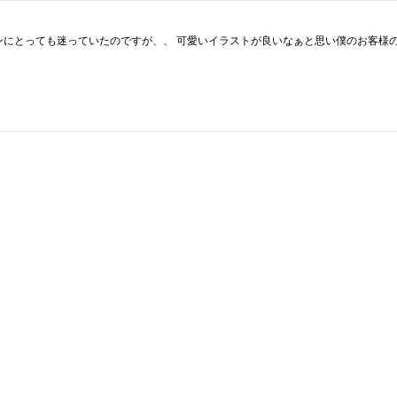
ザインにとっても迷っていたのですが、、 可愛いイラストが良いなぁと思い僕のお客様の