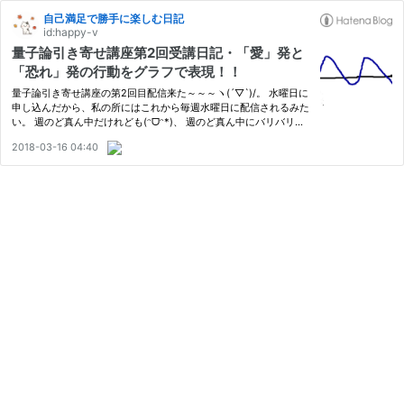
自己満足で勝手に楽しむ日記
id:happy-v
量子論引き寄せ講座第2回受講日記・「愛」発と
「恐れ」発の行動をグラフで表現！！
量子論引き寄せ講座の第2回目配信来た～～～ヽ(´▽`)/。 水曜日に
申し込んだから、私の所にはこれから毎週水曜日に配信されるみた
い。 週のど真ん中だけれども(ᵔᗜᵔ*)、 週のど真ん中にバリバリ学
ぶよ～！！ 夜は見る時間が無いから、翌日の朝に早起きして見る
2018-03-16 04:40
ことにする。 もうね、動画だけでなく動画配信用のメールもボリ…