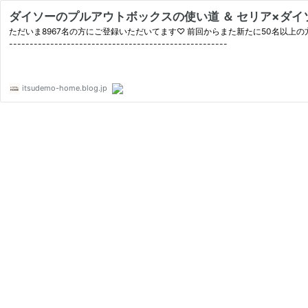
ダイソーのプルアウトボックスの使い道 ＆ セリア×ダイソー
ただいま8967名の方にご登録いただいてます♡ 前回からまた新たに50名以上の方が！ありが
-----------------------------------------------------
itsudemo-home.blog.jp