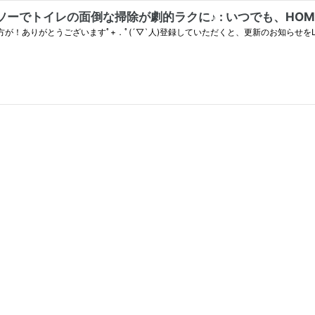
でトイレの面倒な掃除が劇的ラクに♪ : いつでも、HOME P
とうございますﾟ+．ﾟ(´▽`人)登録していただくと、更新のお知らせをLINEでお送りできます