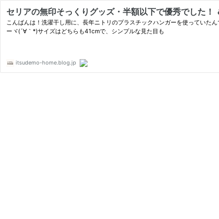
セリアの無印そっくりグッズ・半額以下で優秀でした！ ＆ ハ
こんばんは！洗濯干し用に、長年ニトリのプラスチックハンガーを使っていたん
ーヾ(´∀｀*)サイズはどちらも41cmで、シンプルな見た目も
itsudemo-home.blog.jp