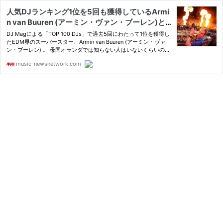
人気DJランキング1位を5回も獲得しているArmi
n van Buuren (アーミン・ヴァン・ブーレン)と
は！
DJ Magによる「TOP 100 DJs」で過去5回にわたって1位を獲得し
たEDM界のスーパースター、Armin van Buuren (アーミン・ヴァ
ン・ブーレン) 。 母国オランダでは知らない人はいないくらいの国
民...
music-newsnetwork.com