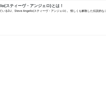
ngello(スティーヴ・アンジェロ)とは！
eve Angello(スティーヴ・アンジェロ) 。 惜しくも解散した伝説的なユニットSwe