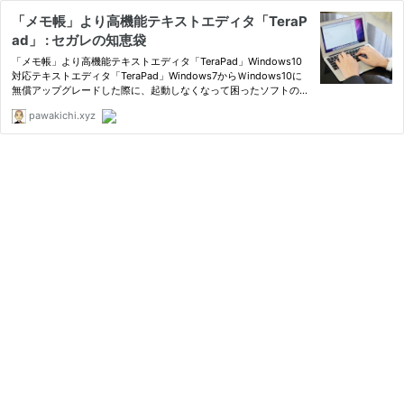
「メモ帳」より高機能テキストエディタ「TeraP
ad」 : セガレの知恵袋
「メモ帳」より高機能テキストエディタ「TeraPad」Windows10
対応テキストエディタ「TeraPad」Windows7からＷindows10に
無償アップグレードした際に、起動しなくなって困ったソフトの1
つ。ＷindowsMe時代から愛用していたソフトなので、新しいソフ
pawakichi.xyz
トを探していた時に、Ｗindow