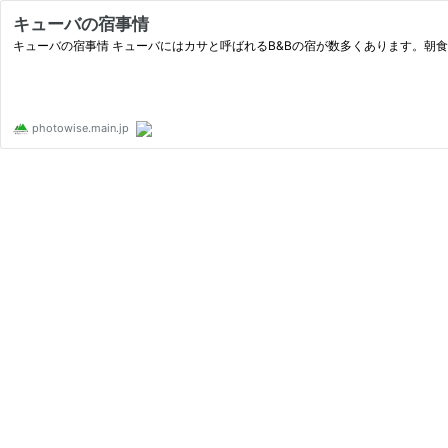
キューバの宿事情
キューバの宿事情 キューバにはカサと呼ばれるB&Bの宿が数多くあります。朝食・夕
photowise.main.jp