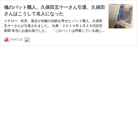
魂のバット職人、久保田五十一さん引退、久保田
さんはこうして名人になった
イチロー、松井、落合が全幅の信頼を寄せた バット職人、久保田
五十一さんが引退されました。 出典：２０１４年１月２９日読売
新聞 本当にお疲れ様でした。 「このバットは呼吸している感じが
する」 と松井に言わしめた名人、久保田さんのバット。 でもはじ
plus2.jp