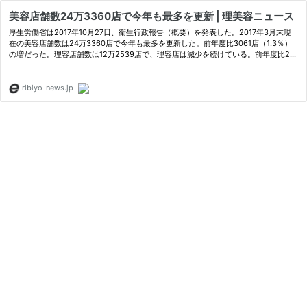
美容店舗数24万3360店で今年も最多を更新 | 理美容ニュース
厚生労働省は2017年10月27日、衛生行政報告（概要）を発表した。2017年3月末現
在の美容店舗数は24万3360店で今年も最多を更新した。前年度比3061店（1.3％）
の増だった。理容店舗数は12万2539店で、理容店は減少を続けている。前年度比20
45店（1.6％）の減だった。
ribiyo-news.jp