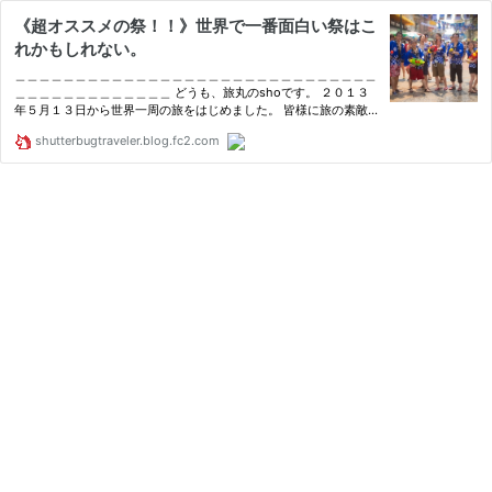
《超オススメの祭！！》世界で一番面白い祭はこ
れかもしれない。
＿＿＿＿＿＿＿＿＿＿＿＿＿＿＿＿＿＿＿＿＿＿＿＿＿＿＿＿＿＿
＿＿＿＿＿＿＿＿＿＿＿＿＿ どうも、旅丸のshoです。 ２０１３
年５月１３日から世界一周の旅をはじめました。 皆様に旅の素敵
さと面白さと切なさと歯痒さを、写真と情報でお届けしたいと思い
shutterbugtraveler.blog.fc2.com
ます。 ランキングに参加しております。 よかったら一日一度の
ク…