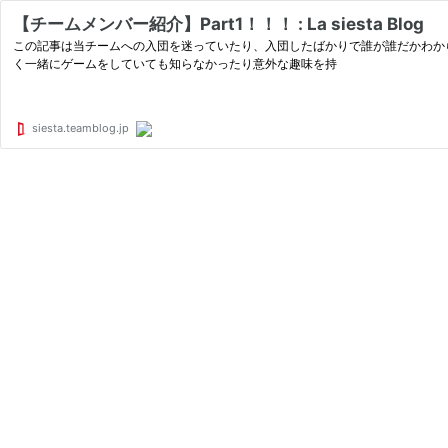
【チームメンバー紹介】Part1！！！ : La siesta Blog
この記事は当チームへの入団を迷っていたり、入団したばかりで誰が誰だかわか
く一緒にゲームをしていても知らなかったり意外な趣味を持
siesta.teamblog.jp