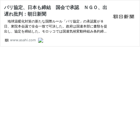
パリ協定、日本も締結 国会で承認 ＮＧＯ、出
遅れ批判：朝日新聞
地球温暖化対策の新たな国際ルール「パリ協定」の承認案が８
日、衆院本会議で全会一致で可決した。政府は国連本部に書類を提
出し、協定を締結した。モロッコでは国連気候変動枠組み条約締約
国会議（ＣＯＰ２２）が…
www.asahi.com