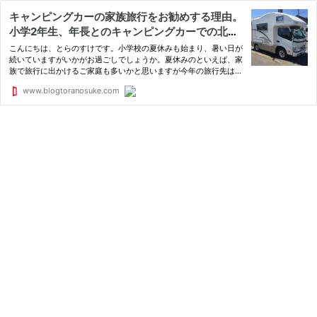
キャンピングカーの家族旅行をお勧めする理由。
小学2年生、年長とのキャンピングカーでの北海
道旅行に行ってきました。 : とらのすけブログ
こんにちは、とらのすけです。小学校の夏休みも始まり、暑い日が
続いていますがいかがお過ごしでしょうか。夏休みのといえば、家
族で旅行に出かけるご家庭も多いかと思いますが今年の旅行先はも
う決まっていますでしょうか？まだ決まっていない方は、どこに行
www.blogtoranosuke.com
こうか、どう過