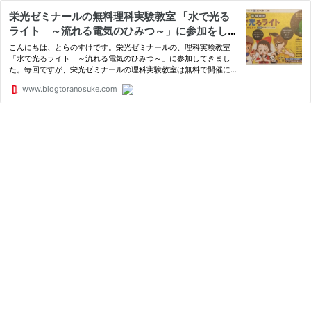
栄光ゼミナールの無料理科実験教室 「水で光る
ライト ～流れる電気のひみつ～」に参加をして
きました。 : とらのすけブログ
こんにちは、とらのすけです。栄光ゼミナールの、理科実験教室
「水で光るライト ～流れる電気のひみつ～」に参加してきまし
た。毎回ですが、栄光ゼミナールの理科実験教室は無料で開催にも
かかわらず、実験の内容が充実しています。また、実験教室の前
www.blogtoranosuke.com
に、学力到達テストを