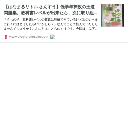
【はなまるリトル さんすう】低学年算数の王道
問題集。教科書レベルが出来たら、次に取り組み
たい問題集です。 : とらのすけブログ
「うちの子、教科書レベルの算数は理解できているけど次のレベル
に行くにはどうしたらいいかしら？」なんてことで悩んでいたりし
ませんでしょうか？こんにちは、とらのすけです。今回は、以下の
人たち向けに、最適な問題集の紹介と実際に取り組んでみた結果、
www.blogtoranosuke.com
感想の記事を書