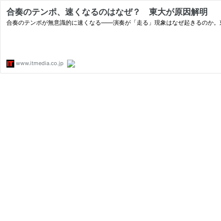
合奏のテンポ、速くなるのはなぜ？ 東大が原因解明
合奏のテンポが無意識的に速くなる――演奏が「走る」現象はなぜ起きるのか。
www.itmedia.co.jp