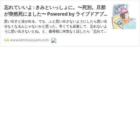
忘れていいよ : きみといっしょに。〜死別。旦那
が突然死にました〜 Powered by ライブドアブ
ログ
思い出すと涙が出る。でも、ふと思い出さないようにしたら思い出
せなくなるんじゃないかと思った。辛くても反芻して、忘れないよ
うに思い出さないとね。と、義母様に何気なく話したら「忘れてい
いよ」と。ビックリした。「忘れないで」と言われるもんだとばか
www.kimitoissyoni.com
り…あぁ、忘れ