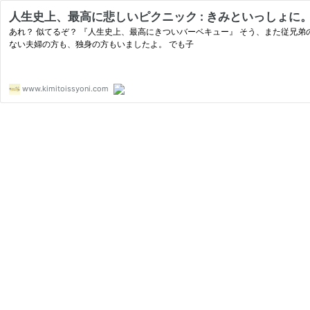
人生史上、最高に悲しいピクニック : きみといっしょに。〜
あれ？ 似てるぞ？ 『人生史上、最高にきついバーベキュー』 そう、また従兄弟のHくん（『いとこ家族』）に誘われて ピクニックへ行きました。 メンバーは前回のバーべキューより少なくて、家族メイン。（悲） 子の居
ない夫婦の方も、独身の方もいましたよ。 でも子
www.kimitoissyoni.com