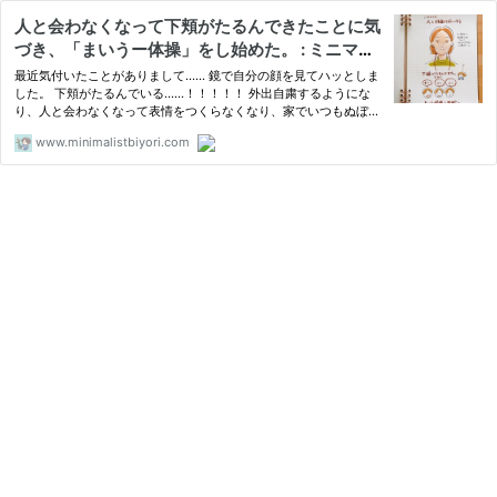
人と会わなくなって下頬がたるんできたことに気
づき、「まいうー体操」をし始めた。 : ミニマリ
スト日和 Powered by ライブドアブログ
最近気付いたことがありまして…… 鏡で自分の顔を見てハッとしま
した。 下頬がたるんでいる……！！！！！ 外出自粛するようにな
り、人と会わなくなって表情をつくらなくなり、家でいつもぬぼー
っとした表情をしているからだと思います。 そこである対策をし
www.minimalistbiyori.com
始めました。