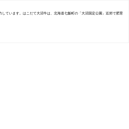
力しています。はこだて大沼牛は、北海道七飯町の「大沼国定公園」近郊で肥育