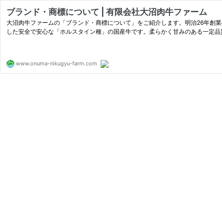
ブランド・商標について | 有限会社大沼肉牛ファーム
大沼肉牛ファームの「ブランド・商標について」をご紹介します。明治26年創
した安全で安心な「ホルスタイン種」の国産牛です。柔らかく甘みのある一定品
www.onuma-nikugyu-farm.com