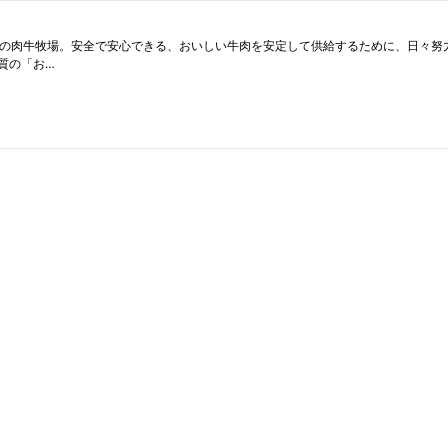
業の肉牛牧場。安全で安心できる、おいしい牛肉を安定して供給するために、日々努
質の「お…