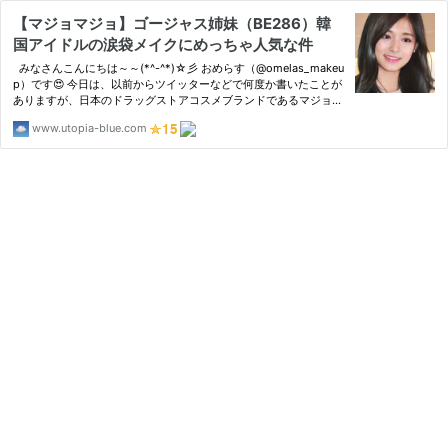
【マジョマジョ】ゴージャス姉妹（BE286）韓
国アイドルの涙袋メイクにめっちゃ人気な件
みなさんこんにちは～～(*^-^*)☆彡 おめらす（@omelas_makeu
p）です😍 今日は、以前からツイッターなどで何度か書いたことが
ありますが、日本のドラッグストアコスメブランドであるマジョリ
カマジ ...
www.utopia-blue.com